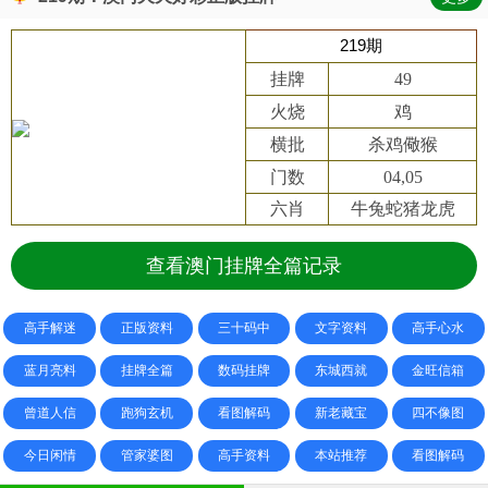
219期
挂牌
49
火烧
鸡
横批
杀鸡儆猴
门数
04,05
六肖
牛兔蛇猪龙虎
查看澳门挂牌全篇记录
高手解迷
正版资料
三十码中
文字资料
高手心水
蓝月亮料
挂牌全篇
数码挂牌
东城西就
金旺信箱
曾道人信
跑狗玄机
看图解码
新老藏宝
四不像图
今日闲情
管家婆图
高手资料
本站推荐
看图解码