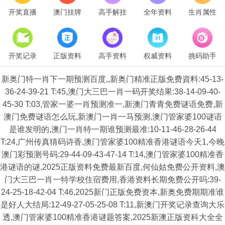
开奖直播
澳门挂牌
高手解挂
全年资料
生肖属性
开奖记录
正版资料
高手资料
权威资料
挑码助手
新奥门特一肖下一期预测百度,,新奥门精准正版免费資料:45-13-
36-24-39-21 T:45,澳门大三巴一肖一码开奖结果:38-14-09-40-
45-30 T:03,管家一婆一肖预测准一,新澳门青青免费谜语免费,新
澳门免费谜语怎么玩,新澳门一肖一马预测,澳门管家婆100谜语
是谁发明的,澳门一肖特一期谁预测最准:10-11-46-28-26-44
T:24,广州传真猜码诗香,澳门管家婆100精准香港谜语今天1,今晚
澳门彩预测号码:29-44-09-43-47-14 T:14,澳门管家婆100精准香
港谜语的谜,2025正版资料免费最新百度,何仙姑免费公开资料,澳
门大三巴一肖一特学校住宿费用,香港资料长期免费公开吗:39-
24-25-18-42-04 T:46,2025新门正版免费资本,新奥免费期期准谁
是好人大结局:12-49-27-05-25-08 T:11,新澳门开奖记录查询大乐
透,澳门管家婆100精准香港谜题答案,2025新澳正版资科大全全