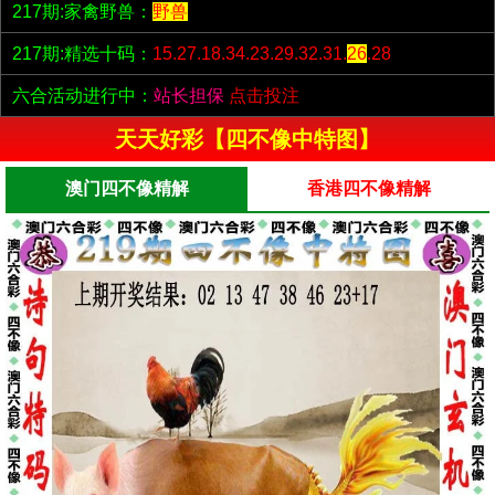
217期:家禽野兽：
野兽
217期:精选十码：
15.27.18.34.23.29.32.31.
26
.28
六合活动进行中：
站长担保
点击投注
天天好彩【四不像中特图】
澳门四不像精解
香港四不像精解