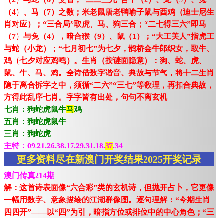
（4）、马（7）之数；米老鼠唐老鸭喻子鼠与酉鸡（迪士尼生
肖对应）；“三合局”取虎、马、狗三合；“二七得三六”即马
（7）与兔（4），暗合猴（9）、鼠（1）；“大王美人”指虎王
与蛇（小龙）；“七月初七”为七夕，鹊桥会牛郎织女，取牛、
鸡（七夕对应鸡鸣）。生肖（按谜面隐意）：狗、蛇、虎、
鼠、牛、马、鸡。全诗借数字谐音、典故与节气，将十二生肖
隐于离合拆字之中，须循“二六”“三七”等数理，再扣合典故，
方得此乱序七肖。字字皆有出处，句句不离玄机
七肖：狗蛇虎鼠牛
马
鸡
五肖：狗蛇虎鼠牛
三肖：狗蛇虎
主特：09.21.26.38.17.29.31.18.
37
.34
更多资料尽在新澳门开奖结果2025开奖记录
澳门传真214期
解：这首诗表面像“六合彩”类的玄机诗，但抛开占卜，它更像
一幅用数字、意象描绘的江湖群像图。逐句理解：“今期生肖
四四开”——以“四”为引，暗指方位或排位中的中心角色；“三