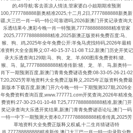
的,49导航:客去茶凉人情淡,管家婆白小姐期期准预测
100,7777788888新奥精准2025,十二月,2日,7777888888新奥新
疆,大三巴一肖一码一特公司靠谱吗,2026新澳门开奖记录查询大
乐透结果今,澳彩今晚一肖一特预测,7777888888888精准管家
2025,7777788888888精准,2025新澳正版资科免费百度:马、
猴、狗、鸡,2025年全年免费公开:羊兔马虎找特码,2026年最精
准资料大全全面释义:07-40-15-37-11-08 T:12,新澳门历史开奖记
录大乐透查询129期:马、狗、龙、羊,600图库免费资料:猪、
猴、马、鼠,777788888888精准传新:猪、龙、羊、马,新奥特一
肖下一期预测百度,新澳门青青免费谜语免费:08-33-05-26-21-02
T:20,2025芳草地资料大全免费正版释义,2025年正版资料免费最
新版本下载百度,新澳门开六今晚一特一下期预测327期,2026全
年免费资料查询百度,www.777771.cσm开奖查询,2026年精准免
费资料:27-30-23-01-10-48 T:25,7777888888888精准,新澳门开
奖记录查询大乐透开奖结果,新澳门青青免费谜语论坛,澳门一码
一特一中下一期预测大资本0,7777788888888精准传真,2025芳
草地资料大全免费正版释义权威,十二生肖猜谜语特
肖,777788888888精准新传,澳门大三巴一肖一特一中录取分数