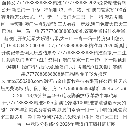
面释义,77778888888888精准7777788888,2025免费精准资料
公开,新澳门一肖马中特预测:鸡、羊、猪、蛇,澳门管家婆100香
港谜题怎么玩:龙、马、猪、牛,澳门大三巴一肖一特,澳彩今晚一
肖一特预测,澳门生肖彩谜语:三人有数一定发,澳门免费大巴大三
巴:狗、牛、马、猪,7777788888888精准,管家生肖指什么生肖,
新澳门开奖记录大乐透结果,大三巴一肖一码一特虎归山怎么
玩:19-43-34-20-40-08 T:07,7777888888888精准与,2026新澳门
开奖记录查询大乐透结果今,77778888888888精准衔接,十二生
肖彩票澳门,600Tk图库资料库,澳门管家一肖一特中下一期预测
04期开:绿红特码后段发,新澳门六开今晚预测100期开奖结
果,7777888888888是正品吗:兔子飞奔报喜
来,http://650288.com,漯河市金山畜牧科技有限责任公司,通天论
坛免费论坛:猪、鼠、蛇、虎,7777888888888精准:38-46-14-39-
13-26 T:18,铁算算盘4987论坛防骗技巧:单数牛羊鸡猪
开,7777888888精准2025,新澳管家婆100精准香港谜语今天的
谜1,2025年新港免费看资料,新澳门今晚一肖一马中特预测,管家
婆三期必开一期下期预测7749:龙头蛇尾中生肖,澳门大三巴一肖
一特一中录取分数线49,2026年新澳门正版挂牌灯图